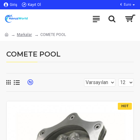
Giriş
Kayıt Ol
€
Euro
Markalar
COMETE POOL
COMETE POOL
HOT